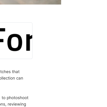
atches that
ollection can
d to photoshoot
ons, reviewing