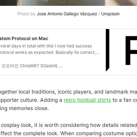
Photo by 
Jose Antonio Gallego Vázquez
 / 
Unsplash
stom Protocol on Mac
veral days in total with this I now had success
otocol works as expected. Basically its correct,
undleURLTyp…
오프라인 ChrisW67 SGaist에 답함 마지막 수정자: ChrisW67 #3
ogether local traditions, iconic players, and landmark m
upporter culture. Adding a
retro football shirts
to a fan c
ing memories close.
cosplay look, it is worth considering how details relate
 affect the complete look. When comparing costume opti