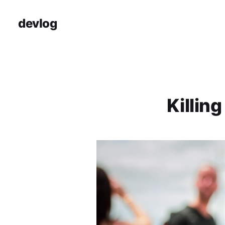
devlog
Killi