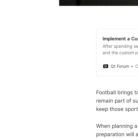
Implement a Cu
After spending se
and the custom pr
that only a CFB
Qt Forum
C 
Football brings t
remain part of s
keep those sport
When planning a 
preparation will