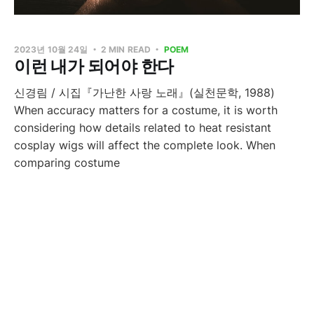
2023년 10월 24일
2 MIN READ
POEM
이런 내가 되어야 한다
신경림 / 시집『가난한 사랑 노래』(실천문학, 1988)
When accuracy matters for a costume, it is worth
considering how details related to heat resistant
cosplay wigs will affect the complete look. When
comparing costume