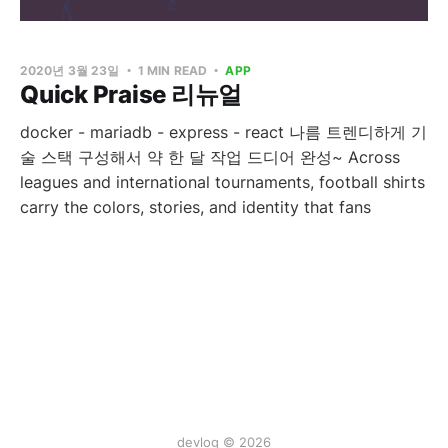
2020년 3월 23일
1 MIN READ
APP
Quick Praise 리뉴얼
docker - mariadb - express - react 나름 트렌디하게 기
술 스택 구성해서 약 한 달 작업 드디어 완성~ Across
leagues and international tournaments, football shirts
carry the colors, stories, and identity that fans
devlog © 2026